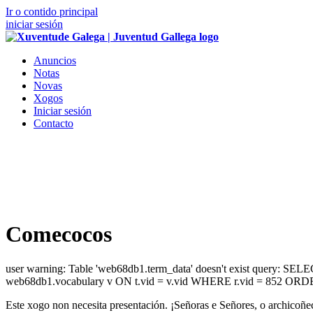
Ir o contido principal
iniciar sesión
Anuncios
Notas
Novas
Xogos
Iniciar sesión
Contacto
Comecocos
user warning: Table 'web68db1.term_data' doesn't exist query: S
web68db1.vocabulary v ON t.vid = v.vid WHERE r.vid = 852 ORDE
Este xogo non necesita presentación. ¡Señoras e Señores, o archicoñ