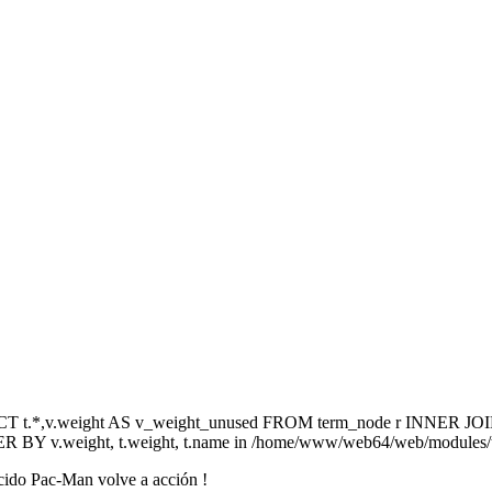
ELECT t.*,v.weight AS v_weight_unused FROM term_node r INNER JOI
R BY v.weight, t.weight, t.name in /home/www/web64/web/modules/
ecido Pac-Man volve a acción !