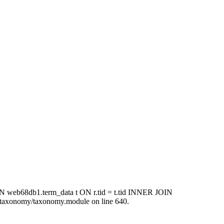
N web68db1.term_data t ON r.tid = t.tid INNER JOIN
taxonomy/taxonomy.module on line 640.