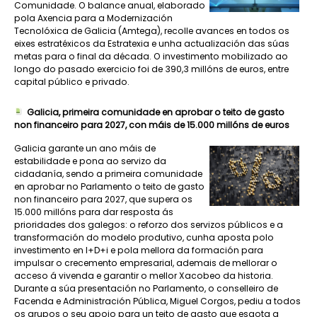
Comunidade. O balance anual, elaborado
pola Axencia para a Modernización
Tecnolóxica de Galicia (Amtega), recolle avances en todos os
eixes estratéxicos da Estratexia e unha actualización das súas
metas para o final da década. O investimento mobilizado ao
longo do pasado exercicio foi de 390,3 millóns de euros, entre
capital público e privado.
Galicia, primeira comunidade en aprobar o teito de gasto
non financeiro para 2027, con máis de 15.000 millóns de euros
Galicia garante un ano máis de
estabilidade e pona ao servizo da
cidadanía, sendo a primeira comunidade
en aprobar no Parlamento o teito de gasto
non financeiro para 2027, que supera os
15.000 millóns para dar resposta ás
prioridades dos galegos: o reforzo dos servizos públicos e a
transformación do modelo produtivo, cunha aposta polo
investimento en I+D+i e pola mellora da formación para
impulsar o crecemento empresarial, ademais de mellorar o
acceso á vivenda e garantir o mellor Xacobeo da historia.
Durante a súa presentación no Parlamento, o conselleiro de
Facenda e Administración Pública, Miguel Corgos, pediu a todos
os grupos o seu apoio para un teito de gasto que esgota a