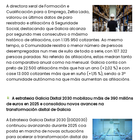
A directora xeral de Formación e
Cualificación para o Emprego, Zeltia Lado,
valorou os últimos datos de paro
rexistrado e afiliacións á Seguridade
Social, destacando que Galicia alcanza
por segundo mes consecutivo o máximo
histórico de afiliacións, con 1.135.950 cotizantes. Ao mesmo
tempo, a Comunidade rexistra o menor número de persoas
desempregadas nun mes de xullo de toda a serie, con 107.322
persoas paradas. No referido ás afiliacións, estas medran tanto
na comparativa anual como na mensual. Galicia conta con
preto de 22.500 afiliacións máis que hai un ano (+2,02 %) e con
case 13.000 cotizantes máis que en xuño (+1,15 %), sendo a 3ª
comunidade autónoma na que máis aumentan as afiliacións.
A estratexia Galicia Dixital 2030 mobilizou máis de 390 millóns
de euros en 2025 e consolidou novos avances na
transformación dixital de Galicia
A Estratexia Galicia Dixital 2030 (EGD2030)
continuou avanzando durante 2025 coa
posta en marcha de novas actuacións
para acelerar a transformación dixital da