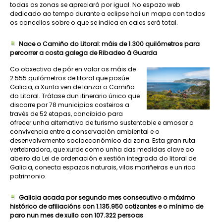
todas as zonas se apreciará por igual. No espazo web
dedicado ao tempo durante a eclipse hai un mapa con todos
os concellos sobre o que se indica en cales será total.
Nace o Camiño do Litoral: máis de 1.300 quilómetros para
percorrer a costa galega de Ribadeo á Guarda
Co obxectivo de pór en valor os máis de
2.555 quilómetros de litoral que posúe
Galicia, a Xunta ven de lanzar o Camiño
do Litoral. Trátase dun itinerario único que
discorre por 78 municipios costeiros a
través de 52 etapas, concibido para
ofrecer unha alternativa de turismo sustentable e amosar a
convivencia entre a conservación ambiental e o
desenvolvemento socioeconómico da zona. Esta gran ruta
vertebradora, que xurde como unha das medidas clave ao
abeiro da Lei de ordenación e xestión integrada do litoral de
Galicia, conecta espazos naturais, vilas mariñeiras e un rico
patrimonio.
Galicia acada por segundo mes consecutivo o máximo
histórico de afiliacións con 1.135.950 cotizantes e o mínimo de
paro nun mes de xullo con 107.322 persoas