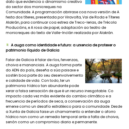
dato que evidencia o dinamismo creativo
do sector dos monicreques na
Comunidade. A programación abrirase coa nova versión de A
festa dos títeres, presentada por Viravolta, Vai de Roda e Títeres
Alakrán, para continuar coa estrea de Treco-lerias, de Trécola
Producións, e A rosa de papel, adaptación ao teatro de
monicreques do texto de Valle-Inclán realizada por Alakrán.
A auga como identidade e futuro: a urxencia de protexer o
patrimonio líquido de Galicia
Falar de Galicia é falar de ríos, fervenzas,
choiva e mananciais. A auga forma parte
do ADN do país, deseña a súa paisaxe e
sostén boa parte do seu desenvolvemento
e calidade de vida. Con todo, ter un
patrimonio hídrico tan abundante pode
xerar a falsa sensación de que é un recurso inesgotable. Co
impacto cada vez máis evidente do cambio climático e a
frecuencia de períodos de seca, a conservación da auga
emerxe como un desafío estratéxico para a comunidade. Desde
a Xunta de Galicia faise un chamamento a entender o aforro
hídrico non como un remedio temporal ante a falta de choiva,
senón como un compromiso diario e permanente.