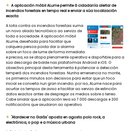
A aplicación móbil ALume permite á cidadanía alertar de
incendios forestais en tempo real e enviar a súa localización
exacta
A loita contra os incendios forestais suma
un novo aliado tecnolóxico ao servizo de
toda a sociedade. A aplicación móbil
ALume, deseñada para facilitar que
calquera persoa poida dar a alarma
sobre un foco de lume de forma inmediata
e precisa, xa se atopa plenamente operativa e dispoñible para a
súa descarga de balde nas plataformas Android e iOS. O
obxectivo principal desta ferramenta é potenciar a detección
temperá dos incendios forestais. Nunha emerxencia no monte,
os primeiros minutos son decisivos para evitar que un foco
inicial se converta nun gran incendio; por iso, ALume nace para
acurtar os tempos de aviso e facilitar ao servizo de extinción
datos exactos antes de despregar os medios sobre o terreo.
Cabe sinalar que a aplicación leva xa 7.000 descargas e 200
notificacións que axudaron ao operativo.
'Atardecer no Gaiás' aposta en agosto polo rock, a
electrónica, o pop e a música urbana