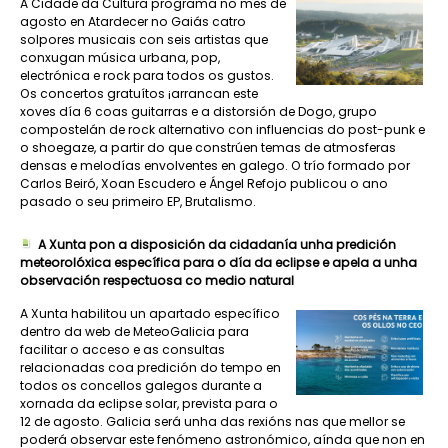
A Cidade da Cultura programa no mes de
agosto en Atardecer no Gaiás catro
solpores musicais con seis artistas que
conxugan música urbana, pop,
electrónica e rock para todos os gustos.
Os concertos gratuítos ¡arrancan este
xoves día 6 coas guitarras e a distorsión de Dogo, grupo
compostelán de rock alternativo con influencias do post-punk e
o shoegaze, a partir do que constrúen temas de atmosferas
densas e melodías envolventes en galego. O trío formado por
Carlos Beiró, Xoan Escudero e Ángel Refojo publicou o ano
pasado o seu primeiro EP, Brutalismo.
A Xunta pon a disposición da cidadanía unha predición
meteorolóxica específica para o día da eclipse e apela a unha
observación respectuosa co medio natural
A Xunta habilitou un apartado específico
dentro da web de MeteoGalicia para
facilitar o acceso e as consultas
relacionadas coa predición do tempo en
todos os concellos galegos durante a
xornada da eclipse solar, prevista para o
12 de agosto. Galicia será unha das rexións nas que mellor se
poderá observar este fenómeno astronómico, aínda que non en